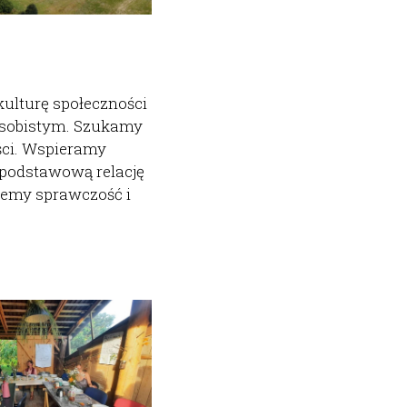
ulturę społeczności 
osobistym. Szukamy 
ści. Wspieramy 
 podstawową relację 
jemy sprawczość i 