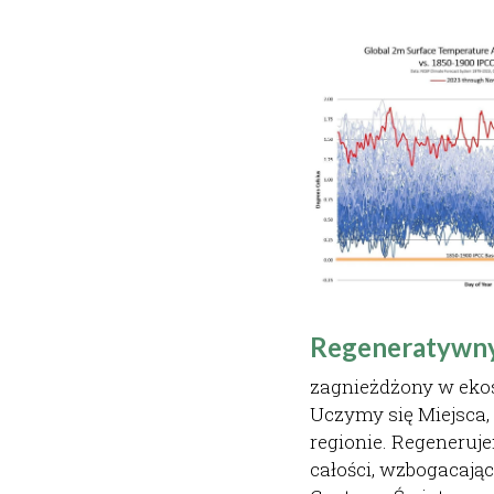
Regeneratywny
zagnieżdżony w ekos
Uczymy się Miejsca, w
regionie. Regeneruj
całości, wzbogacając