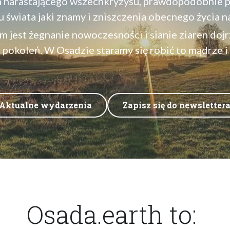
h narastającego wszechkryzysu, prawdopodobnie 
 świata jaki znamy i zniszczenia obecnego życia n
jest żegnanie nowoczesności i sianie ziaren dojrza
 pokoleń. W Osadzie staramy się robić to mądrze i
Aktualne wydarzenia
Zapisz się do newsletter
Osada.earth to: 