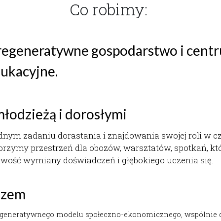
regeneratywne 
gospodarstwo 
i centr
dukacyjne.
łodzieżą i dorosłymi
dnym zadaniu dorastania i znajdowania swojej roli w c
zymy przestrzeń dla obozów, warsztatów, spotkań, któr
liwość wymiany doświadczeń i głębokiego uczenia się.
azem
egeneratywnego modelu społeczno-ekonomicznego, wspólnie dor
zienności praktykujemy i odkrywamy elementy regeneratywnej 