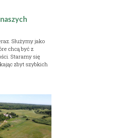
naszych 
eraz. Służymy jako 
óre chcą być z 
i. Staramy się 
kając zbyt szybkich 