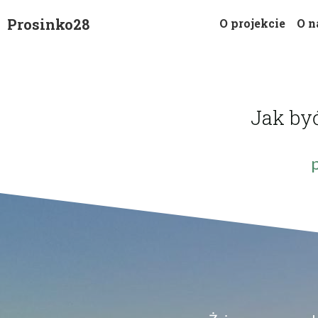
Prosinko28
O projekcie
O n
Jak by