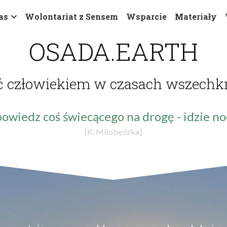
as
Wolontariat z Sensem
Wsparcie
Materiały
OSADA.EARTH
ć człowiekiem w czasach wszechk
powiedz coś świecącego na drogę - idzie no
[K. Miłobędzka]