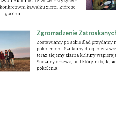
yzwanie kontaktu z wszechkryzysem. 
konkretnym kawałku ziemi, którego 
 i gośćmi.
Zgromadzenie Zatroskanyc
Zostawiamy po sobie ślad przydatny 
pokoleniom. Szukamy drogi przez wsze
teraz siejemy ziarna kultury wspierają
Sadzimy drzewa, pod którymi będą sied
pokolenia. 
Co robimy: 