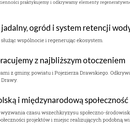
jadalny, ogród i system retencji wod
 służąc wspólnocie i regenerując ekosystem.
pracujemy z najbliższym otoczeniem
jami z gminy, powiatu i Pojezierza Drawskiego. Odkryw
a Drawy.
lską i międzynarodową społeczność
 wyzwania czasu wszechkryzysu społeczno-środowisk
łeczności projektów i miejsc realizujących podobną wi
.Zapraszamy na nasz 
VideoBlog na YouTube