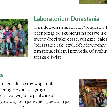
Laboratorium Dorastania
dla młodych i starszych. Pogłębiamy k
odchodząc od skupienia na rozwoju 
swojej drogi jako części większej cało
“odrastanie rąk”, czyli odbudowujemy
z materią, ciałem i przyrodą. Odzysku
troskę o świat.
a
 razem. Jesteśmy wspólnotą 
iennym życiu uczymy się 
ści za “wspólne pastwisko”. 
cia wspierające życie i pozwalające 