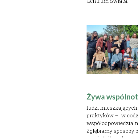
Centrum Świata.
Żywa wspólnot
ludzi mieszkających
praktyków –  w codz
współodpowiedzialno
Zgłębiamy sposoby by