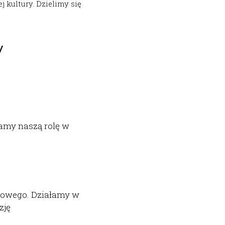
y
amy naszą rolę w 
owego. 
Działamy w 
zję