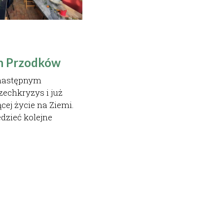
h Przodków
następnym 
chkryzys i już 
cej życie na Ziemi. 
zieć kolejne 