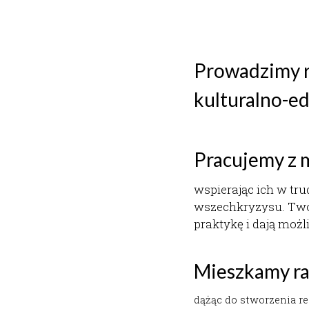
Prowadzimy 
kulturalno-e
Pracujemy z m
wspierając ich w tru
wszechkryzysu. Twor
praktykę i dają moż
Mieszkamy r
dążąc do stworzenia r
splecione życie. W cod
naszymi odkryciami.