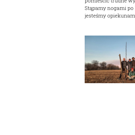
pomieścić trudne w
Stąpamy nogami po 
jesteśmy opiekunami