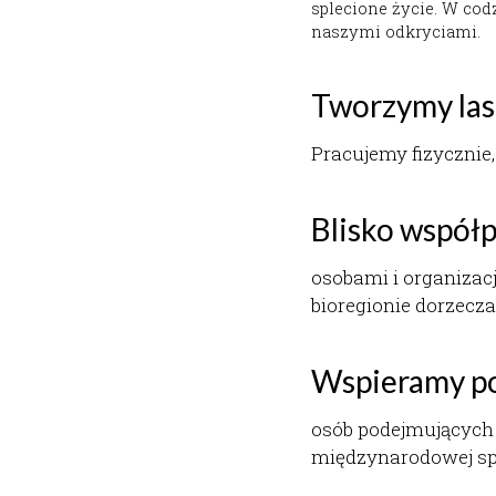
Tworzymy las 
Pracujemy fizycznie,
Blisko współ
osobami i organizac
bioregionie dorzecz
Wspieramy po
osób podejmujących
międzynarodowej spo