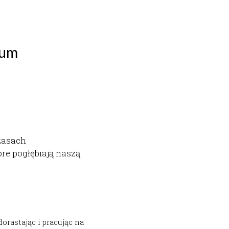
um 
zasach 
e pogłębiają naszą 
astając i pracując na 
kultury. Dzielimy się 