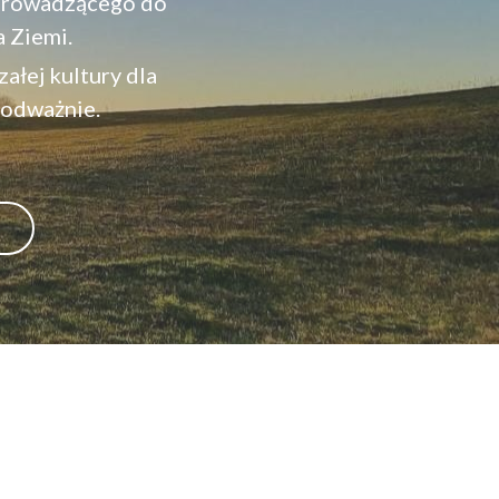
prowadzącego do 
a Ziemi.
łej kultury dla 
 odważnie. 
a