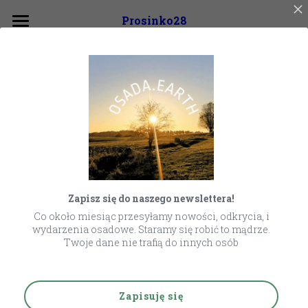
×
Prosinko28
KATEGORIE SKLEPU
O projekcie
Wszystkie Kategorie
O nas
Wolontariat z Sensem
Kim jesteśmy
Struktura
Wsparcie
Nasz statut
Materiały
Zapisz się do naszego newslettera!
Wydarzenia
Co około miesiąc przesyłamy nowości, odkrycia, i
wydarzenia osadowe. Staramy się robić to mądrze.
Projekty
Twoje dane nie trafią do innych osób
Newsletter
Rural Voices 2030
Zapisuję się
Polish