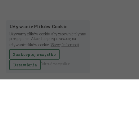
Używanie Plików Cookie
Używamy plików cookie, aby zapewnić płynne
przeglądanie. Akceptując, zgadzasz się na
używanie plików cookie.
Więcej Informacji
Zaakceptuj wszystko
Odrzuć wszystkie
Ustawienia
Osada - Centrum Regeneratywnego Życia © 2025