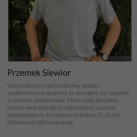
Przemek Siewior
Wszechkryzys i perspektywa upadku 
społeczeństwa sprawiły, że zacząłem żyć zgodnie 
ze swoimi wartościami. Przez kilka lat byłem 
jedną z osób liderskich radykalnych ruchów 
klimatycznych (Extinction Rebellion PL, Ruch 
Solidarności Klimatycznej).