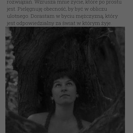
rozwiązań. Wzrusza mnie życie, które po prostu 
jest. Pielęgnuję obecność, by być w obliczu 
ulotnego. Dorastam w byciu mężczyzną, który 
jest odpowiedzialny za świat w którym żyje.