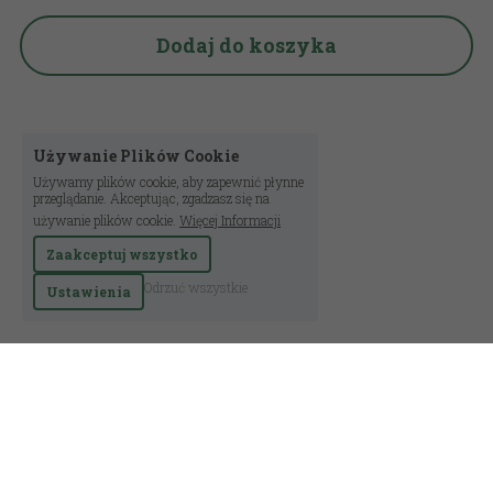
Dodaj do koszyka
Używanie Plików Cookie
Używamy plików cookie, aby zapewnić płynne
przeglądanie. Akceptując, zgadzasz się na
używanie plików cookie.
Więcej Informacji
Zaakceptuj wszystko
Odrzuć wszystkie
Ustawienia