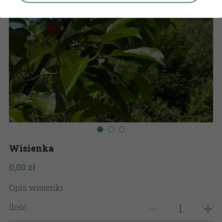
Polish
English
Przekaż 1,5%
Wisienka
0,00 zł
Opis wisienki
Ilość