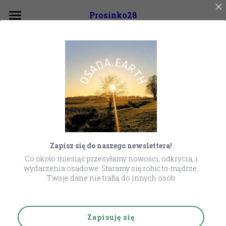
×
Prosinko28
KATEGORIE SKLEPU
O projekcie
Wróć
Wszystkie Kategorie
O nas
Wolontariat z Sensem
Kim jesteśmy
Struktura
Wsparcie
Nasz statut
Materiały
Zapisz się do naszego newslettera!
Wydarzenia
Co około miesiąc przesyłamy nowości, odkrycia, i
wydarzenia osadowe. Staramy się robić to mądrze.
Projekty
Twoje dane nie trafią do innych osób
Newsletter
Rural Voices 2030
Zapisuję się
Polish